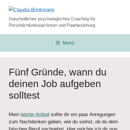
Zum
Inhalt
springen
Ganzheitliches psychologisches Coaching für
Persönlichkeitswachstum und Paarbeziehung
Menü
Fünf Gründe, wann du
deinen Job aufgeben
solltest
Mein
letzter Artikel
sollte dir ein paar Anregungen
zum Nachdenken geben, wie du siehst, ob du dem
falschen Beruf nachgehst. Hier möchte ich dir nun